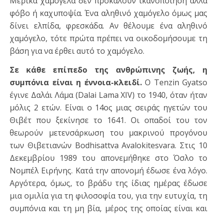
Μερικά χαμόγελα δεν προκαλούν ικανοποίηση αλλά
φόβο ή καχυποψία. Ένα αληθινό χαμόγελο όμως μας
δίνει ελπίδα, φρεσκάδα. Αν θέλουμε ένα αληθινό
χαμόγελο, τότε πρώτα πρέπει να οικοδομήσουμε τη
βάση για να έρθει αυτό το χαμόγελο.
Σε κάθε επίπεδο της ανθρώπινης ζωής, η
συμπόνια είναι η έννοια-κλειδί.
Ο Tenzin Gyatso
έγινε Δαλάι Λάμα (Dalai Lama XIV) το 1940, όταν ήταν
μόλις 2 ετών. Είναι ο 14ος μιας σειράς ηγετών του
Θιβέτ που ξεκίνησε το 1641. Οι οπαδοί του τον
θεωρούν μετενσάρκωση του μακρινού προγόνου
των Θιβετιανών Bodhisattva Avalokitesvara. Στις 10
Δεκεμβρίου 1989 του απονεμήθηκε στο Όσλο το
Νομπέλ Ειρήνης. Κατά την απονομή έδωσε ένα λόγο.
Αργότερα, όμως, το βράδυ της ίδιας ημέρας έδωσε
μια ομιλία για τη φιλοσοφία του, για την ευτυχία, τη
συμπόνια και τη μη βία, μέρος της οποίας είναι και