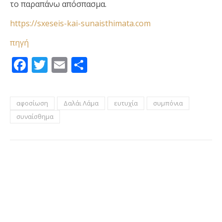
το παραπάνω απόσπασμα.
https://sxeseis-kai-sunaisthimata.com
πηγή
Facebook
Twitter
Email
Μοιραστείτε
αφοσίωση
Δαλάι Λάμα
ευτυχία
συμπόνια
συναίσθημα