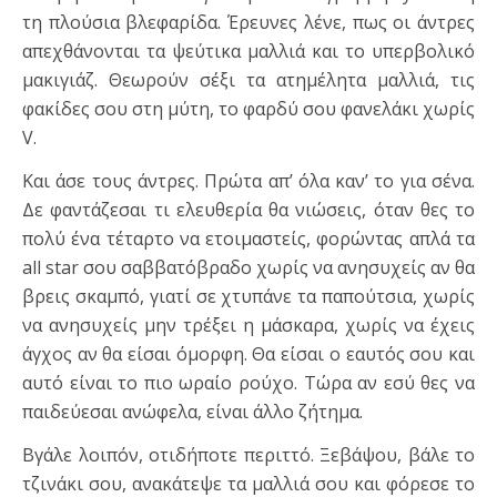
τη πλούσια βλεφαρίδα. Έρευνες λένε, πως οι άντρες
απεχθάνονται τα ψεύτικα μαλλιά και το υπερβολικό
μακιγιάζ. Θεωρούν σέξι τα ατημέλητα μαλλιά, τις
φακίδες σου στη μύτη, το φαρδύ σου φανελάκι χωρίς
V.
Και άσε τους άντρες. Πρώτα απ’ όλα καν’ το για σένα.
Δε φαντάζεσαι τι ελευθερία θα νιώσεις, όταν θες το
πολύ ένα τέταρτο να ετοιμαστείς, φορώντας απλά τα
all star σου σαββατόβραδο χωρίς να ανησυχείς αν θα
βρεις σκαμπό, γιατί σε χτυπάνε τα παπούτσια, χωρίς
να ανησυχείς μην τρέξει η μάσκαρα, χωρίς να έχεις
άγχος αν θα είσαι όμορφη. Θα είσαι ο εαυτός σου και
αυτό είναι το πιο ωραίο ρούχο. Τώρα αν εσύ θες να
παιδεύεσαι ανώφελα, είναι άλλο ζήτημα.
Βγάλε λοιπόν, οτιδήποτε περιττό. Ξεβάψου, βάλε το
τζινάκι σου, ανακάτεψε τα μαλλιά σου και φόρεσε το