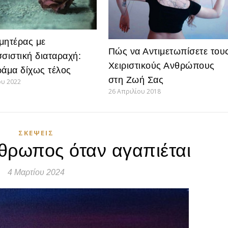
μητέρας με
Πώς να Αντιμετωπίσετε του
σσιστική διαταραχή:
Χειριστικούς Ανθρώπους
ράμα δίχως τέλος
στη Ζωή Σας
ου 2022
26 Απριλίου 2018
ΣΚΈΨΕΙΣ
θρωπος όταν αγαπιέται
4 Μαρτίου 2024