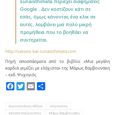
sunaisthimata περιέχει διαφημίσεις
Google . Δεν κοστίζουν κάτι σε
εσάς, όμως κάνοντας ένα κλικ σε
αυτές, λαμβάνει μια πολύ μικρή
προμήθεια που το βοηθάει να
συντηρείται.
http://sxeseis-kai-sunaisthimata.com
Πηγή: αποσπάσματα από το βιβλίο «Μια μεγάλη
καρδιά γεμίζει με ελάχιστα» της Μάρως Βαμβουνάκη
– εκδ. Ψυχογιός
Facebook
Twitter
Email
Μοιραστείτε
Αυγουστιάτικη Αθήνα
Αύγουστος
Δεκαπενταύγουστος
Μάρω Βαμβουνάκη