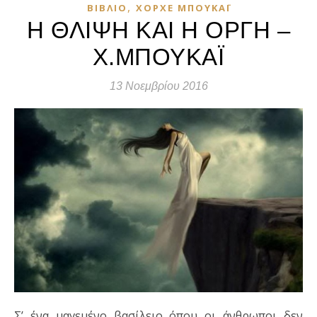
,
ΒΙΒΛΊΟ
ΧΌΡΧΕ ΜΠΟΥΚΆΙ
Η ΘΛΙΨΗ ΚΑΙ Η ΟΡΓΗ –
Χ.ΜΠΟΥΚΑΪ
13 Νοεμβρίου 2016
Σ’ ένα μαγεμένο βασίλειο όπου οι άνθρωποι δεν