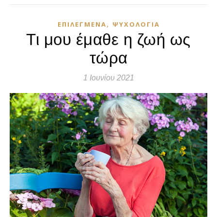
,
ΕΠΙΛΕΓΜΈΝΑ
ΨΥΧΟΛΟΓΊΑ
Τι μου έμαθε η ζωή ως
τώρα
1 Ιουνίου 2021