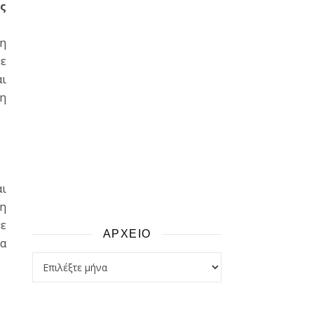
ς
ση
με
αι
τη
αι
τη
με
ΑΡΧΕΙΟ
τα
αρχειο