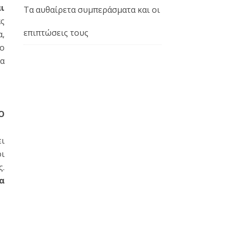
αι
Τα αυθαίρετα συμπεράσματα και οι
άς
επιπτώσεις τους
α,
το
τα
Ο
ει
οι
ς.
α