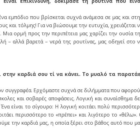
 είναι επικίνδυνη, δοκίμασε τη ρουτίνα που είνα
ένα εμπόδιο που βρίσκεται συχνά ανάμεσα σε μας και στ
ους και τόλμης! Για να βιώσουμε την ευτυχία, χρειάζεται 
 Μια ορμή προς την περιπέτεια μας χαρίζει την ουσία τ
λή – αλλά βαρετά – νερά της ρουτίνας, μας οδηγεί στο 
ι στην καρδιά σου τί να κάνει. Το μυαλό τα παρατάε
ον συγγραφέα. Ερχόμαστε συχνά σε διλήμματα που αφορο
κολες και σοβαρές αποφάσεις. Λογική και συναίσθημα δ
 Ένα είναι το σίγουρο: Η λογική κοιτάει πολύ περισσότε
Κοιτάει περισσότερο το «πρέπει» και λιγότερο το «θέλω».
με την καρδιά μας, η οποία ξέρει στο βάθος αυτό που μ