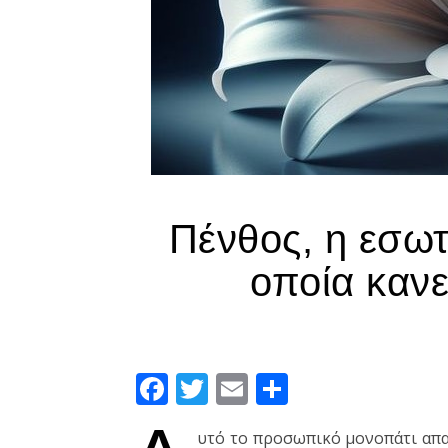
Πένθος, η εσωτ
οποία κανεί
Facebook
Twitter
Email
Μοιραστεί
υτό το προσωπικό μονοπάτι απα