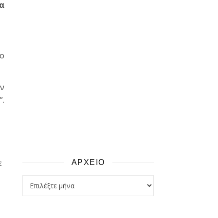
α
ο
ον
”.
ε
ΑΡΧΕΙΟ
αρχειο