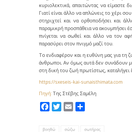
κυριολεκτικά, απαιτώντας να είμαστε δ
Γιατί είναι άλλο να απλώνεις το χέρι σο
στηριχτεί και να ορθοποδήσει και άλλ
παραμικρή προσπάθεια να ακουμπήσει έστ
πνίγεται να σωθεί και άλλο να τον αφ
παρασύρει στον πνιγμό μαζί του.
Το ενδιαφέρον και η ευθύνη μας για τη ζ
άνθρωποι. Αν όμως αυτά δεν συνάδουν με
στη δική του ζωή πρωτίστως, καταλήγει 
https://sxeseis-kai-sunaisthimata.com
Πηγή:
Της Στέβης Σαμέλη
Facebook
Twitter
Email
Μοιραστεί
βοηθώ
σώζω
σωτήρας