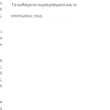
ως
Τα αυθαίρετα συμπεράσματα και οι
κό
,
επιπτώσεις τους
ει
με
ου
 η
,
τό
ς.
λό
να
ας