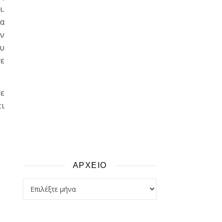
ι.
να
ην
ου
σε
τε
τι
ΑΡΧΕΙΟ
αρχειο