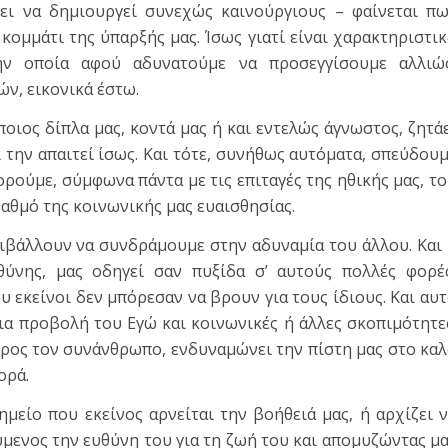
ι να δημιουργεί συνεχώς καινούργιους – φαίνεται π
ομμάτι της ύπαρξής μας. Ίσως γιατί είναι χαρακτηριστι
ην οποία αφού αδυνατούμε να προσεγγίσουμε αλλιώς
ν, εικονικά έστω.
ποιος δίπλα μας, κοντά μας ή και εντελώς άγνωστος, ζητά
αι την απαιτεί ίσως. Και τότε, συνήθως αυτόματα, σπεύδου
ούμε, σύμφωνα πάντα με τις επιταγές της ηθικής μας, τ
βαθμό της κοινωνικής μας ευαισθησίας.
ιβάλλουν να συνδράμουμε στην αδυναμία του άλλου. Και
ύνης, μας οδηγεί σαν πυξίδα σ’ αυτούς πολλές φορές
 εκείνοι δεν μπόρεσαν να βρουν για τους ίδιους. Και αυ
 για προβολή του Εγώ και κοινωνικές ή άλλες σκοπιμότητε
προς τον συνάνθρωπο, ενδυναμώνει την πίστη μας στο κα
ορά.
μείο που εκείνος αρνείται την βοήθειά μας, ή αρχίζει 
ύμενος την ευθύνη του για τη ζωή του και απομυζώντας μ