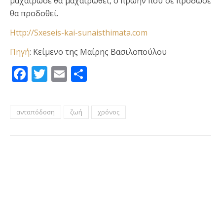
μαχαίρωσε θα μαχαιρωθεί, ο πρώην που σε πρόδωσε
θα προδοθεί.
Http://Sxeseis-kai-sunaisthimata.com
Πηγή
: Κείμενο της Μαίρης Βασιλοπούλου
Facebook
Twitter
Email
Μοιραστείτε
ανταπόδοση
ζωή
χρόνος