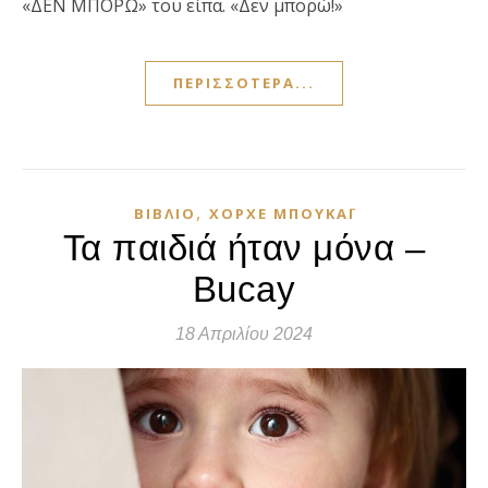
«ΔΕΝ ΜΠΟΡΩ» του είπα. «Δεν μπορώ!»
ΠΕΡΙΣΣΌΤΕΡΑ...
,
ΒΙΒΛΊΟ
ΧΌΡΧΕ ΜΠΟΥΚΆΙ
Τα παιδιά ήταν μόνα –
Bucay
18 Απριλίου 2024