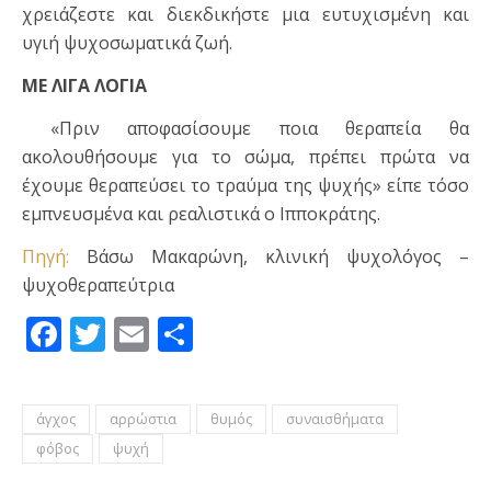
χρειάζεστε και διεκδικήστε μια ευτυχισμένη και
υγιή ψυχοσωματικά ζωή.
ΜΕ ΛΙΓΑ ΛΟΓΙΑ
«Πριν αποφασίσουμε ποια θεραπεία θα
ακολουθήσουμε για το σώμα, πρέπει πρώτα να
έχουμε θεραπεύσει το τραύμα της ψυχής» είπε τόσο
εμπνευσμένα και ρεαλιστικά ο Ιπποκράτης.
Πηγή:
Βάσω Μακαρώνη, κλινική ψυχολόγος –
ψυχοθεραπεύτρια
Facebook
Twitter
Email
Μοιραστείτε
άγχος
αρρώστια
θυμός
συναισθήματα
φόβος
ψυχή