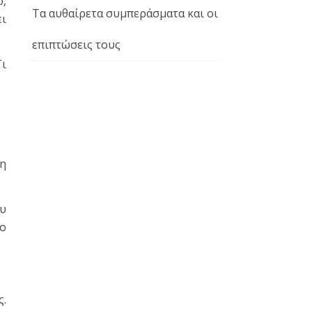
ό,
Τα αυθαίρετα συμπεράσματα και οι
ει
επιπτώσεις τους
Τι
τη
ου
το
ς.