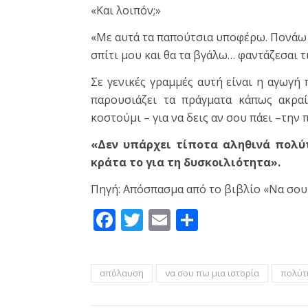
«Και λοιπόν;»
«Με αυτά τα παπούτσια υποφέρω. Πονάω φ
σπίτι μου και θα τα βγάλω… φαντάζεσαι 
Σε γενικές γραμμές αυτή είναι η αγωγή
παρουσιάζει τα πράγματα κάπως ακραί
κοστούμι – για να δεις αν σου πάει –την
«Δεν υπάρχει τίποτα αληθινά πολύτ
κράτα το για τη δυσκοιλιότητα».
Πηγή: Απόσπασμα από το βιβλίο «Να σου 
Facebook
Twitter
Email
Μοιραστεί
απόλαυση
να σου πω μια ιστορία
πολύτ