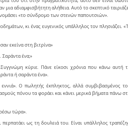
ιρία του ότι στην πραγματικότητα, αυτό δεν είναι σωστ
αν μια αδιαμφισβήτητη αλήθεια. Αυτό το σκεπτικό ταιριάζ
ονομάσει «το σύνδρομο των στενών παπουτσιών».
ποδημάτων, κι ένας ευγενικός υπάλληλος τον πλησιάζει. «
σαν εκείνα στη βιτρίνα»
 Σαράντα ένα;»
 «Συγγνώμη κύριε. Πάνε είκοσι χρόνια που κάνω αυτή 
ράντα ή σαράντα ένα».
α εννιά». Ο πωλητής έκπληκτος, αλλά συμβιβασμένος τ
ασμούς πόνου τα φοράει και κάνει μερικά βήματα πάνω σ
ορέσω τώρα».
 περπατάει ως τη δουλειά του. Είναι υπάλληλος τραπέζη