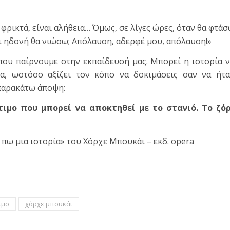
ρικτά, είναι αλήθεια… Όμως, σε λίγες ώρες, όταν θα φτά
τι ηδονή θα νιώσω; Απόλαυση, αδερφέ μου, απόλαυση!»
 που παίρνουμε στην εκπαίδευσή μας. Μπορεί η ιστορία 
α, ωστόσο αξίζει τον κόπο να δοκιμάσεις σαν να ήτ
 παρακάτω άποψη:
ιμο που μπορεί να αποκτηθεί με το στανιό. Το ζόρ
πω μια ιστορία» του Χόρχε Μπουκάι – εκδ. opera
τε
ιμο
χόρχε μπουκάι