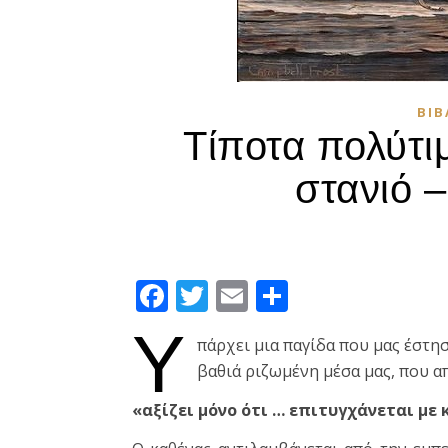
ΒΙΒ
Τίποτα πολύτιμ
στανιό 
Facebook
Twitter
Email
Μοιραστεί
Υ
πάρχει μια παγίδα που μας έστησ
βαθιά ριζωμένη μέσα μας, που α
«αξίζει μόνο ότι … επιτυγχάνεται με