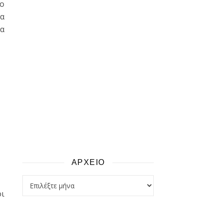
το
τα
Μα
ΑΡΧΕΙΟ
αρχειο
οι