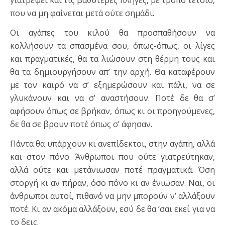
γιατρέψει και τις βαθύτερες πληγές, με τρόπο τέτοιο,
που να μη φαίνεται μετά ούτε σημάδι.
Οι αγάπες του κιλού θα προσπαθήσουν να
κολλήσουν τα σπασμένα σου, όπως-όπως, οι λίγες
και πραγματικές, θα τα λιώσουν στη θέρμη τους και
θα τα δημιουργήσουν απ’ την αρχή. Θα καταφέρουν
με τον καιρό να σ’ εξημερώσουν και πάλι, να σε
γλυκάνουν και να σ’ αναστήσουν. Ποτέ δε θα σ’
αφήσουν όπως σε βρήκαν, όπως κι οι προηγούμενες,
δε θα σε βρουν ποτέ όπως σ’ άφησαν.
Πάντα θα υπάρχουν κι ανεπίδεκτοι, στην αγάπη, αλλά
και στον πόνο. Άνθρωποι που ούτε γιατρεύτηκαν,
αλλά ούτε και μετάνιωσαν ποτέ πραγματικά. Όση
στοργή κι αν πήραν, όσο πόνο κι αν ένιωσαν. Ναι, οι
άνθρωποι αυτοί, πιθανό να μην μπορούν ν’ αλλάξουν
ποτέ. Κι αν ακόμα αλλάξουν, εσύ δε θα ‘σαι εκεί για να
το δεις.