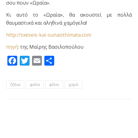
σου πουν «Ωραία».
Κι αυτό το «Ωραία», θα ακουστεί με πολλά
θαυμαστικά και αληθινά χαμόγελα!
http://sxeseis-kai-sunaisthimata.com
πηγή
: της Μαίρης Βασιλοπούλου
Facebook
Twitter
Email
Μοιραστείτε
ζήλια
φιλία
φίλοι
χαρά