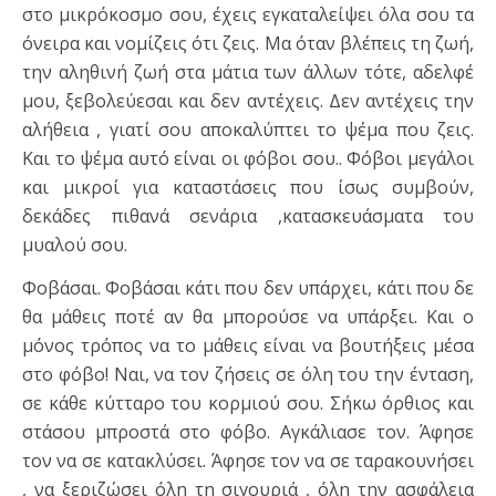
στο μικρόκοσμο σου, έχεις εγκαταλείψει όλα σου τα
όνειρα και νομίζεις ότι ζεις. Μα όταν βλέπεις τη ζωή,
την αληθινή ζωή στα μάτια των άλλων τότε, αδελφέ
μου, ξεβολεύεσαι και δεν αντέχεις. Δεν αντέχεις την
αλήθεια , γιατί σου αποκαλύπτει το ψέμα που ζεις.
Και το ψέμα αυτό είναι οι φόβοι σου.. Φόβοι μεγάλοι
και μικροί για καταστάσεις που ίσως συμβούν,
δεκάδες πιθανά σενάρια ,κατασκευάσματα του
μυαλού σου.
Φοβάσαι. Φοβάσαι κάτι που δεν υπάρχει, κάτι που δε
θα μάθεις ποτέ αν θα μπορούσε να υπάρξει. Και ο
μόνος τρόπος να το μάθεις είναι να βουτήξεις μέσα
στο φόβο! Ναι, να τον ζήσεις σε όλη του την ένταση,
σε κάθε κύτταρο του κορμιού σου. Σήκω όρθιος και
στάσου μπροστά στο φόβο. Αγκάλιασε τον. Άφησε
τον να σε κατακλύσει. Άφησε τον να σε ταρακουνήσει
, να ξεριζώσει όλη τη σιγουριά , όλη την ασφάλεια