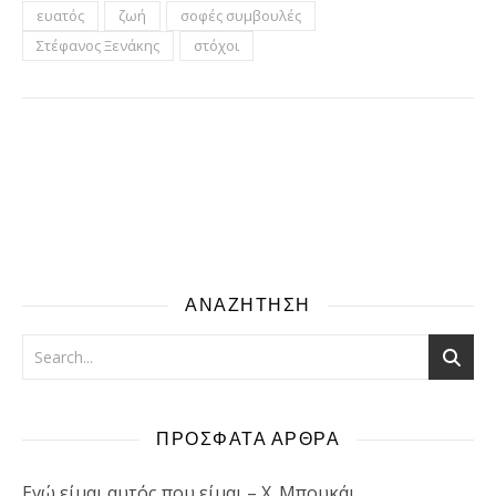
ευατός
ζωή
σοφές συμβουλές
Στέφανος Ξενάκης
στόχοι
ΑΝΑΖΗΤΗΣΗ
ΠΡΟΣΦΑΤΑ ΑΡΘΡΑ
Εγώ είμαι αυτός που είμαι – Χ. Μπουκάι