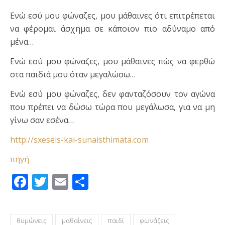
Ενώ εσύ μου φώναζες, μου μάθαινες ότι επιτρέπεται
να φέρομαι άσχημα σε κάποιον πιο αδύναμο από
μένα…
Ενώ εσύ μου φώναζες, μου μάθαινες πώς να φερθώ
στα παιδιά μου όταν μεγαλώσω…
Ενώ εσύ μου φώναζες, δεν φανταζόσουν τον αγώνα
που πρέπει να δώσω τώρα που μεγάλωσα, για να μη
γίνω σαν εσένα…
http://sxeseis-kai-sunaisthimata.com
πηγή
Facebook
Twitter
Email
Μοιραστείτε
θυμώνεις
μαθαίνεις
παιδί
φωνάζεις