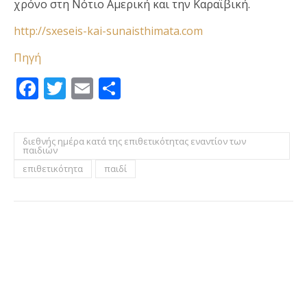
χρόνο στη Νότιο Αμερική και την Καραϊβική.
http://sxeseis-kai-sunaisthimata.com
Πηγή
Facebook
Twitter
Email
Μοιραστείτε
διεθνής ημέρα κατά της επιθετικότητας εναντίον των
παιδιών
επιθετικότητα
παιδί