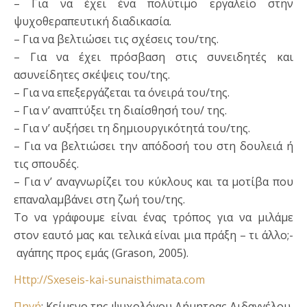
– Για να έχει ένα πολύτιμο εργαλείο στην
ψυχοθεραπευτική διαδικασία.
– Για να βελτιώσει τις σχέσεις του/της.
– Για να έχει πρόσβαση στις συνειδητές και
ασυνείδητες σκέψεις του/της.
– Για να επεξεργάζεται τα όνειρά του/της.
– Για ν’ αναπτύξει τη διαίσθησή του/ της.
– Για ν’ αυξήσει τη δημιουργικότητά του/της.
– Για να βελτιώσει την απόδοσή του στη δουλειά ή
τις σπουδές.
– Για ν’ αναγνωρίζει του κύκλους και τα μοτίβα που
επαναλαμβάνει στη ζωή του/της.
Το να γράφουμε είναι ένας τρόπος για να μιλάμε
στον εαυτό μας και τελικά είναι μια πράξη – τι άλλο;-
αγάπης προς εμάς (Grason, 2005).
Http://Sxeseis-kai-sunaisthimata.com
Πηγή
: Κείμενο της ψυχολόγου Δήμητρας Διδαγγέλου