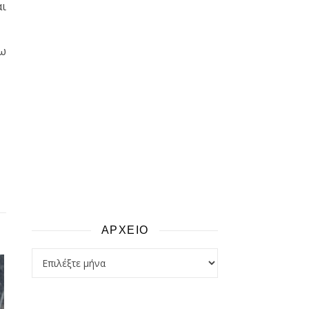
αι
νω
ΑΡΧΕΙΟ
αρχειο