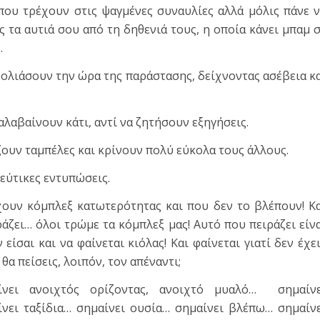
 που τρέχουν στις ψαγμένες συναυλίες αλλά μόλις πάνε 
ς τα αυτιά σου από τη δηθενιά τους, η οποία κάνει μπαμ 
.
σχολιάσουν την ώρα της παράστασης, δείχνοντας ασέβεια κ
λαβαίνουν κάτι, αντί να ζητήσουν εξηγήσεις.
ζουν ταμπέλες και κρίνουν πολύ εύκολα τους άλλους.
εύτικες εντυπώσεις.
χουν κόμπλεξ κατωτερότητας και που δεν το βλέπουν! Κ
ράζει… όλοι τρώμε τα κόμπλεξ μας! Αυτό που πειράζει είν
είσαι και να φαίνεται κιόλας! Και φαίνεται γιατί δεν έχε
θα πείσεις, λοιπόν, τον απέναντι;
αίνει ανοιχτός ορίζοντας, ανοιχτό μυαλό… σημαίνε
νει ταξίδια… σημαίνει ουσία… σημαίνει βλέπω… σημαίν