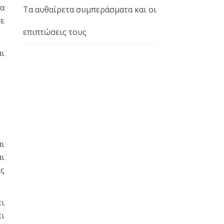
να
Τα αυθαίρετα συμπεράσματα και οι
σε
επιπτώσεις τους
αι
αι
αι
ις
ι
ει