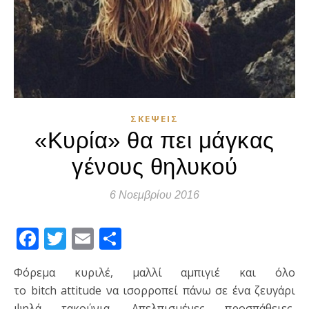
ΣΚΈΨΕΙΣ
«Κυρία» θα πει μάγκας
γένους θηλυκού
6 Νοεμβρίου 2016
Facebook
Twitter
Email
Μοιραστείτε
Φόρεμα κυριλέ, μαλλί αμπιγιέ και όλο
το bitch attitude να ισορροπεί πάνω σε ένα ζευγάρι
ψηλά τακούνια. Απελπισμένες προσπάθειες,