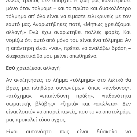
Άλλος τρόπος δεν υπάρχει. Η ζωή μας καλυτερεύει
μόνο όταν τολμάμε – και το πρώτο και δυσκολότερο
τόλμημα απ’ όλα είναι να είμαστε ειλικρινείς με τον
εαυτό μας. Αναρωτήθηκες ποτέ, «Μήπως χρειάζομαι
αλλαγή;» Εγώ έχω αναρωτηθεί πολλές φορές. Και
νομίζω ότι αυτό από μόνο του είναι ένα τόλμημα. Αν
η απάντηση είναι «ναι», πρέπει να αναλάβω δράση –
διαφορετικά θα μου μείνει απωθημένο.
Εσύ
χρειάζεσαι αλλαγή;
Αν αναζητήσεις το λήμμα «τόλμημα» στο λεξικό θα
βρεις μια πληθώρα συνωνύμων, όπως «κίνδυνος»,
«ατύχημα», «επικίνδυνη πράξη», «πιθανότητα
σωματικής βλάβης», «ζημιά» και «απώλεια». Δεν
είναι λοιπόν να απορεί κανείς, που το να αποτολμάμε
μας προκαλεί τόσο άγχος.
Είναι αυτονόητο πως είναι δύσκολο να