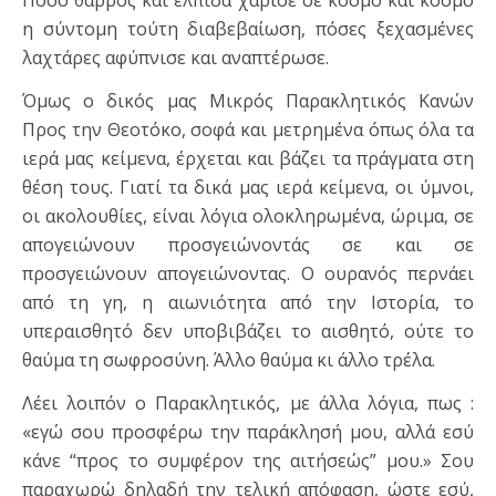
Πόσο θάρρος και ελπίδα χάρισε σε κόσμο και κόσμο
η σύντομη τούτη διαβεβαίωση, πόσες ξεχασμένες
λαχτάρες αφύπνισε και αναπτέρωσε.
Όμως ο δικός μας Μικρός Παρακλητικός Κανών
Προς την Θεοτόκο, σοφά και μετρημένα όπως όλα τα
ιερά μας κείμενα, έρχεται και βάζει τα πράγματα στη
θέση τους. Γιατί τα δικά μας ιερά κείμενα, οι ύμνοι,
οι ακολουθίες, είναι λόγια ολοκληρωμένα, ώριμα, σε
απογειώνουν προσγειώνοντάς σε και σε
προσγειώνουν απογειώνοντας. Ο ουρανός περνάει
από τη γη, η αιωνιότητα από την Ιστορία, το
υπεραισθητό δεν υποβιβάζει το αισθητό, ούτε το
θαύμα τη σωφροσύνη. Άλλο θαύμα κι άλλο τρέλα.
Λέει λοιπόν ο Παρακλητικός, με άλλα λόγια, πως :
«εγώ σου προσφέρω την παράκλησή μου, αλλά εσύ
κάνε “προς το συμφέρον της αιτήσεώς” μου.» Σου
παραχωρώ δηλαδή την τελική απόφαση, ώστε εσύ,