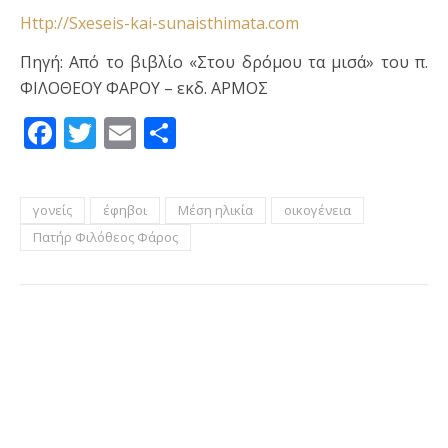
Http://Sxeseis-kai-sunaisthimata.com
Πηγή: Από το βιβλίο «Στου δρόμου τα μισά» του π.
ΦΙΛΟΘΕΟΥ ΦΑΡΟΥ – εκδ. ΑΡΜΟΣ
Facebook
Twitter
Email
Μοιραστείτε
γονείς
έφηβοι
Μέση ηλικία
οικογένεια
Πατήρ Φιλόθεος Φάρος