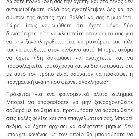
Δώσατε πολλά -όλη σας την αγάπη- και στο τέ­λος δεν
ανταμειφθήκατε, αλλά σας εγκατέλειψαν. Λες και το
σύ­μπαν της αγάπης έχει βαλθεί να σας τιμωρήσει.
Τώρα, ίσως να νιώθετε ότι έχετε μόνο δύο
δυνατότητες: είτε να κλειστείτε στον εαυτό σας για
να μην ξαναπληγωθείτε είτε να ρι­σκάρετε και πάλι
και να εκτεθείτε στον κίνδυνο αυτό. Μπορεί ακόμα
να έχετε ήδη δοκιμάσει να ανοιχτείτε και να
προφυλαχτεί­τε ταυτόχρονα και να διαπιστώσατε ότι
με αυτό τον τρόπο είναι αδύνατον να προκύψει η
πραγματική αγάπη που φέρνει ολοκλή­ρωση.
Πρόκειται για ένα φαινομενικά άλυτο δίλημμα.
Μπορεί να απο­φασίσατε να μην ξανασχοληθείτε
σοβαρά με το θέμα και προτι­μήσατε να αφοσιωθείτε
στις καλές φιλίες και στα επαγγελματικά σας. Μπορεί
ακόμα, να έχετε αρχίσει να σκέφτεστε μήπως δεν
υπάρχει κανένας με τον οποίο θα μπορούσατε να