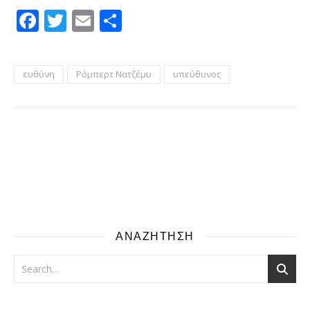
Facebook
Twitter
Email
Μοιραστείτε
ευθύνη
Ρόμπερτ Νατζέμυ
υπεύθυνος
ΑΝΑΖΗΤΗΣΗ