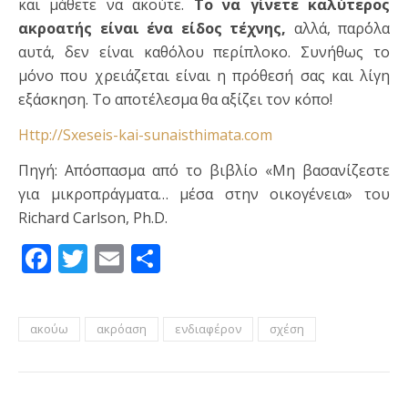
και μάθετε να ακούτε.
Το να γίνετε καλύτερος
ακροατής είναι ένα είδος τέχνης,
αλλά, παρ΄όλα
αυτά, δεν είναι καθόλου περίπλοκο. Συνήθως το
μόνο που χρειάζεται είναι η πρόθεσή σας και λίγη
εξάσκηση. Το αποτέλεσμα θα αξίζει τον κόπο!
Http://Sxeseis-kai-sunaisthimata.com
Πηγή: Απόσπασμα από το βιβλίο «Μη βασανίζεστε
για μικροπράγματα… μέσα στην οικογένεια» του
Richard Carlson, Ph.D.
Facebook
Twitter
Email
Μοιραστείτε
ακούω
ακρόαση
ενδιαφέρον
σχέση