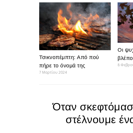
Οι ψυ
Τσικνοπέμπτη: Από πού
βλέπο
8 Φεβρο
πήρε το όνομά της
7 Μαρτίου 2024
Όταν σκεφτόμασ
στέλνουμε έν