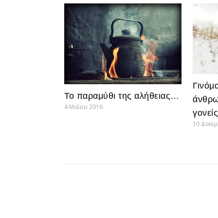
Γινόμ
Το παραμύθι της αλήθειας…
άνθρω
4 Μαΐου 2016
γονεί
10 Δεκε