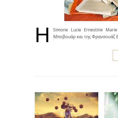
Η
Simone Lucie Ernestine Mari
Μποβουάρ και της Φρανσουάζ Βρ