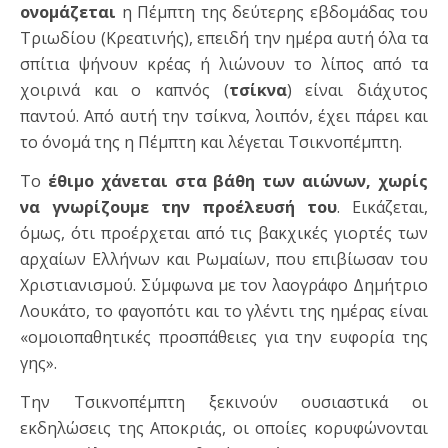
ονομάζεται
η Πέμπτη της δεύτερης εβδομάδας του
Τριωδίου (Κρεατινής), επειδή την ημέρα αυτή όλα τα
σπίτια ψήνουν κρέας ή λιώνουν το λίπος από τα
χοιρινά και ο καπνός (
τσίκνα
) είναι διάχυτος
παντού. Από αυτή την τσίκνα, λοιπόν, έχει πάρει και
το όνομά της η Πέμπτη και λέγεται Τσικνοπέμπτη.
Το
έθιμο χάνεται στα βάθη των αιώνων, χωρίς
να γνωρίζουμε την προέλευσή του
. Εικάζεται,
όμως, ότι προέρχεται από τις βακχικές γιορτές των
αρχαίων Ελλήνων και Ρωμαίων, που επιβίωσαν του
Χριστιανισμού. Σύμφωνα με τον λαογράφο Δημήτριο
Λουκάτο, το φαγοπότι και το γλέντι της ημέρας είναι
«ομοιοπαθητικές προσπάθειες για την ευφορία της
γης».
Την Τσικνοπέμπτη ξεκινούν ουσιαστικά οι
εκδηλώσεις της Αποκριάς, οι οποίες κορυφώνονται