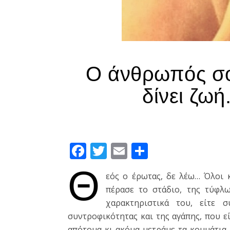
Ο άνθρωπός σο
δίνει ζωή
Facebook
Twitter
Email
Μοιραστεί
Θ
εός ο έρωτας, δε λέω… Όλοι κ
πέρασε το στάδιο, της τύφλ
χαρακτηριστικά του, είτε
συντροφικότητας και της αγάπης, που εί
απότομα κι ακόμα μετράμε τα κομμάτια 