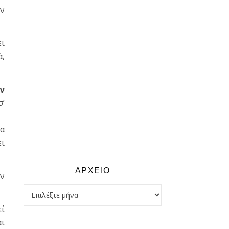
εν
ει
ά,
αν
σ’
ια
ει
ΑΡΧΕΙΟ
ον
αρχειο
εί
αι