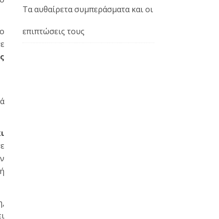
Τα αυθαίρετα συμπεράσματα και οι
ξο
επιπτώσεις τους
τε
ς
κά
κι
ε
αν
κή
η,
ει