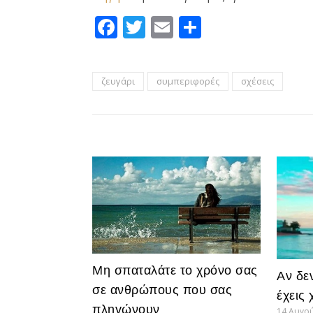
Facebook
Twitter
Email
Μοιραστεί
ζευγάρι
συμπεριφορές
σχέσεις
Μη σπαταλάτε το χρόνο σας
Αν δε
σε ανθρώπους που σας
έχεις
πληγώνουν
14 Αυγο