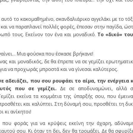
’ αυτό το κακομαθημένο, σκανδαλιάρικο αγγελάκι με το τό
ί και να παραπλανεί πολλές φορές, έπεσαν στην παγίδα, ώσ
ωπό τους. Εκείνον τον ένα και μοναδικό.
Το «δικό» του
βγαίνει… Μια φούσκα που έσκασε βρήκανε!
ένας και μοναδικός, δε θα έπρεπε να σε γεμίζει ερωτηματι
για να προχωράς μπροστά και να γίνεσαι καλύτερος.
ε αδειάζει, που σου ρουφάει το αίμα, την ενέργεια 
υτός που σε γεμίζει.
Δε σε αποδυναμώνει, αλλά σ
εμίζει εκείνα τα κομμάτια της ύπαρξής σου, που έμειν
 προσθέτει και καλύπτει. Στη δύναμή σου, προσθέτει τη δι
ι κι ανίκητοι!
ς που φοράς για να κρύψεις εκείνη την άχαρη, αδύναμ
υτού σου. Κι όταν τη δει, δεν θα τρομάξει. Δε θα σφυρίξ