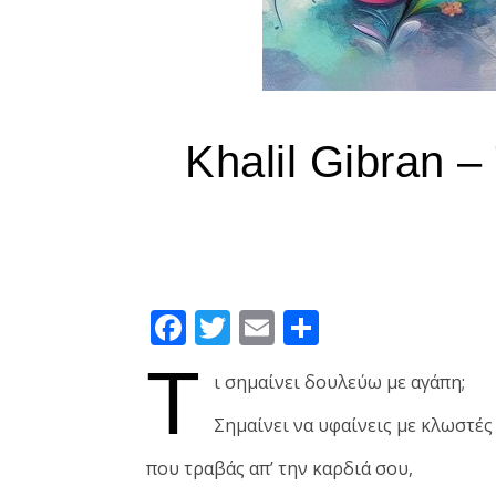
Khalil Gibran –
Facebook
Twitter
Email
Μοιραστεί
Τ
ι σημαίνει δουλεύω με αγάπη;
Σημαίνει να υφαίνεις με κλωστές
που τραβάς απ’ την καρδιά σου,