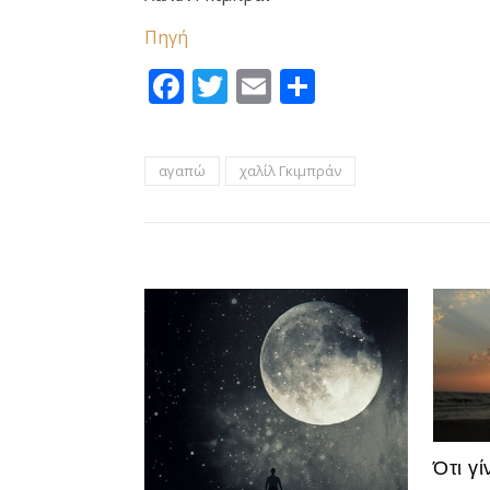
Πηγή
Facebook
Twitter
Email
Μοιραστεί
αγαπώ
χαλίλ Γκιμπράν
Ότι γί