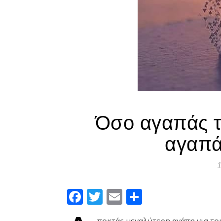
Όσο αγαπάς τ
αγαπά
1
Facebook
Twitter
Email
Μοιραστεί