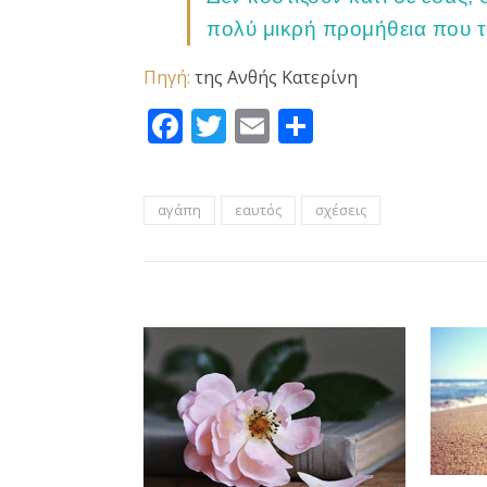
πολύ μικρή προμήθεια που το
Πηγή:
της Ανθής Κατερίνη
Facebook
Twitter
Email
Μοιραστεί
αγάπη
εαυτός
σχέσεις