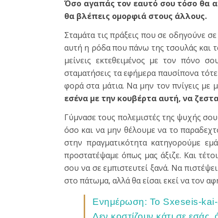
Όσο αγαπάς τον εαυτό σου τόσο θα α
θα βλέπεις ομορφιά στους άλλους.
Σταμάτα τις πράξεις που σε οδηγούνε σ
αυτή η ρόδα που πάνω της τσουλάς και τ
μείνεις εκτεθειμένος με τον πόνο σο
σταματήσεις τα εφήμερα παυσίπονα τότε θ
φορά στα μάτια. Να μην τον πνίγεις με 
εσένα με την κουβέρτα αυτή, να ζεστα
Γύμνασε τους πολεμιστές της ψυχής σου 
όσο και να μην θέλουμε να το παραδεχτ
στην πραγματικότητα κατηγορούμε εμά
προστατέψαμε όπως μας άξιζε. Και τέτοι
σου να σε εμπιστευτεί ξανά. Να πιστέψε
στο πάτωμα, αλλά θα είσαι εκεί να τον α
Ενημέρωση: Το Sxeseis-kai-s
Δεν κοστίζουν κάτι σε εσάς, 