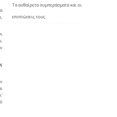
Τα αυθαίρετα συμπεράσματα και οι
ία
επιπτώσεις τους
ι,
σι
ι.
ην
υς
ην
αι
ι’
τό