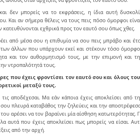
ς άλλους όταν αρχίζεις να φροντίζεις τον εαυτό σου.
και δεν μπορείς να το εκφράσεις, η ίδια αυτή δυσκολ
υ. Και αν σήμερα θέλεις να τους πεις πόσο όμορφοι είνα
δεν κατευθύνονται εχθρικά προς τον εαυτό σου όπως χθες.
έει από μέσα σου η επιθυμία να σου πεις μπράβο και έτ
 των άλλων που υπάρχουν εκεί και στέκουν τόσο όμορφο
ητα και τον αυθορμητισμό τους, με την επιμονή και τ
 την ντροπαλότητά τους.
ρες που έχεις φροντίσει τον εαυτό σου και όλους το
ορετικοί μεταξύ τους.
τις αποδέχεσαι. Μα εάν κάποια έχεις αποκλείσει από τ
 σου πλευρά καταβάθος την ζηλεύεις και την αποστρέφεσ
του αρέσει να τον βαραίνει μία αίσθηση κατωτερότητας. Γ
λα αυτά που έχεις αποκλείσει πως μπορείς να είσαι. Αυ
έξεις από την αρχή.