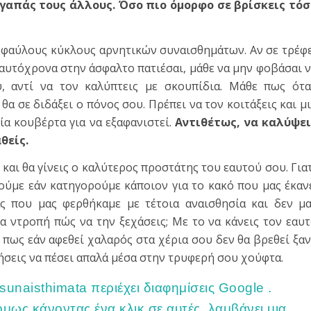
γαπάς τους άλλους.
Όσο πιο όμορφο σε βρίσκεις τόσ
ε φαύλους κύκλους αρνητικών συναισθημάτων. Αν σε τρέφ
αυτόχρονα στην άσφαλτο πατιέσαι, μάθε να μην φοβάσαι 
υ, αντί να τον καλύπτεις με σκουπίδια. Μάθε πως ότ
α σε διδάξει ο πόνος σου. Πρέπει να τον κοιτάξεις και μ
μία κουβέρτα για να εξαφανιστεί.
Αντιθέτως, να καλύψει
θείς.
και θα γίνεις ο καλύτερος προστάτης του εαυτού σου. Για
ούμε εάν κατηγορούμε κάποιον για το κακό που μας έκαν
ς που μας φερθήκαμε με τέτοια αναισθησία και δεν μ
α ντροπή πώς να την ξεχάσεις; Με το να κάνεις τον εαυ
ι πως εάν αφεθεί χαλαρός στα χέρια σου δεν θα βρεθεί ξα
φήσεις να πέσει απαλά μέσα στην τρυφερή σου χούφτα.
unaisthimata περιέχει διαφημίσεις Google .
όμως κάνοντας ένα κλικ σε αυτές, λαμβάνει μια