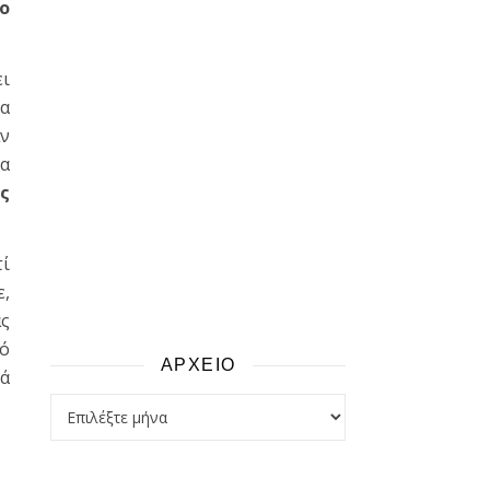
ο
ει
να
αν
ια
ς
τί
ε,
ας
τό
ΑΡΧΕΙΟ
νά
αρχειο