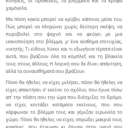
κινήσεις, οι προθέσεις, τα βλέμματα και τα κρυφά
χαμόγελα.
Μα πόση κακία μπορεί να κρύβει κάποιος μέσα του;
Πώς μπορεί να πληγώνει χωρίς δεύτερη σκέψη, να
πυροβολεί στο ψαχνό και να φεύγει με μια
ικανοποίηση στο βλέμμα, μ’ ένα αίσθημα επιτυχίας,
νικητής; Τι είδους λύκοι και τι εξωγήινα τέρατα είναι
αυτά, που βγάζουν όλα τα κόμπλεξ και τη βλακεία
τους στους άλλους; Η λογική σου δε δίνει απάντηση,
αλλά τα συναισθήματά σου βράζουν.
Πόσο θα ήθελες να είχες μιλήσει, πόσο θα ήθελες να
είχες απαντήσει σ’ εκείνο το σχόλιο, που έγινε πίσω
απ’ την πλάτη σου την ώρα που διέσχιζες το δρόμο,
να είχες κοιτάξει κατάματα εκείνους, που σου
κάρφωναν το βλέμμα τους και γέμιζαν ειρωνεία το
χώρο. Πόσο θα ήθελες να είχες σπρώξει μακριά τους
κηφήνες, που έτρωγαν κι έπιναν στην υγειά σου