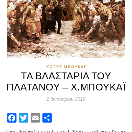
ΧΌΡΧΕ ΜΠΟΥΚΆΙ
ΤΑ ΒΛΑΣΤΑΡΙΑ ΤΟΥ
ΠΛΑΤΑΝΟΥ – Χ.ΜΠΟΥΚΑΪ
2 Ιανουαρίου 2018
Facebook
Twitter
Email
Μοιραστείτε