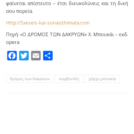
φαίνεται απίστευτο – έτσι διευκολύνεις και τη δική
σου πορεία.
Http://Sxeseis-kai-sunaisthimata.com
Πηγή: «Ο ΔΡΟΜΟΣ ΤΩΝ ΔΑΚΡΥΩΝ» Χ. Μπουκάι – εκδ.
opera
Facebook
Twitter
Email
Μοιραστείτε
δρόμος των δακρύων
συμβουλές
χόρχε μπουκάι