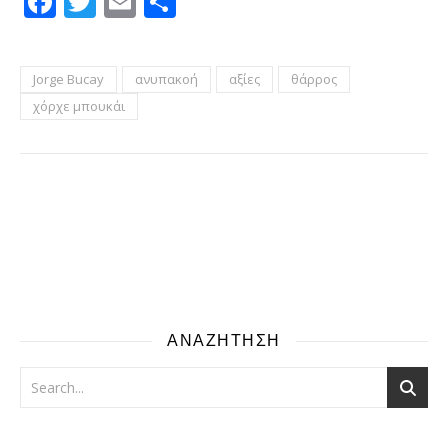
Facebook
Twitter
Email
Μοιραστείτε
Jorge Bucay
ανυπακοή
αξίες
θάρρος
χόρχε μπουκάι
ΑΝΑΖΗΤΗΣΗ