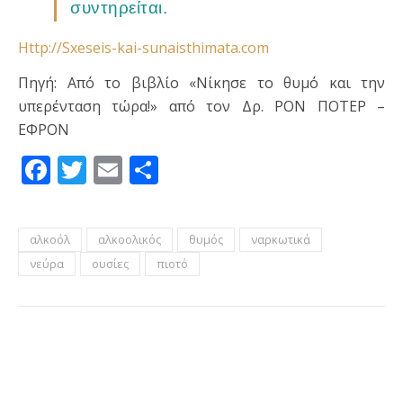
συντηρείται.
Http://Sxeseis-kai-sunaisthimata.com
Πηγή: Από το βιβλίο «Νίκησε το θυμό και την
υπερένταση τώρα!» από τον Δρ. ΡΟΝ ΠΟΤΕΡ –
ΕΦΡΟΝ
Facebook
Twitter
Email
Μοιραστείτε
αλκοόλ
αλκοολικός
θυμός
ναρκωτικά
νεύρα
ουσίες
πιοτό