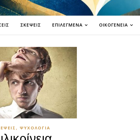
ΣΕΙΣ
ΣΚΈΨΕΙΣ
ΕΠΙΛΕΓΜΈΝΑ
ΟΙΚΟΓΈΝΕΙΑ
,
ΚΈΨΕΙΣ
ΨΥΧΟΛΟΓΊΑ
ιλικρίνεια