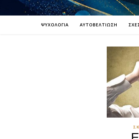
ΨΥΧΟΛΟΓΊΑ
ΑΥΤΟΒΕΛΤΊΩΣΗ
ΣΧΈ
Σ
Ε