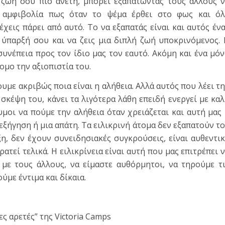
 ζωή σου πιο άνετη, μπορεί εξαπατώντας τους άλλους 
ά αμφιβολία πως όταν το ψέμα έρθει στο φως και όλ
χεις πάρει από αυτό. Το να εξαπατάς είναι και αυτός έν
ν ύπαρξή σου και να ζεις μια διπλή ζωή υποκρινόμενος.
συνέπεια προς τον ίδιο μας τον εαυτό. Ακόμη και ένα μό
ομο την αξιοπιστία του.
υμε ακριβώς ποια είναι η αλήθεια. Αλλά αυτός που λέει τ
 σκέψη του, κάνει τα λιγότερα λάθη επειδή ενεργεί με κα
υμοι να πούμε την αλήθεια όταν χρειάζεται και αυτή μας
εξήγηση ή μια απάτη. Τα ειλικρινή άτομα δεν εξαπατούν τ
η, δεν έχουν συνειδησιακές συγκρούσεις, είναι αυθεντι
ατεί τελικά. Η ειλικρίνεια είναι αυτή που μας επιτρέπει 
 με τους άλλους, να είμαστε αυθόρμητοι, να τηρούμε τ
ύμε έντιμα και δίκαια.
ς αρετές” της Victoria Camps