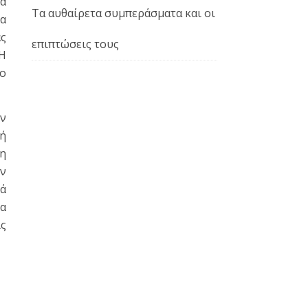
να
Τα αυθαίρετα συμπεράσματα και οι
α
ας
επιπτώσεις τους
 Η
νο
ην
λή
 η
ον
κά
να
ις