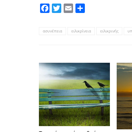
Facebook
Twitter
Email
Μοιραστεί
ασυνέπεια
ειλικρίνεια
ειλικρινής
υπ