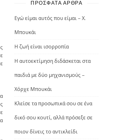
ΠΡΟΣΦΑΤΑ ΑΡΘΡΑ
Εγώ είμαι αυτός που είμαι – Χ.
Μπουκάι
Η ζωή είναι ισορροπία
ές
σε
Η αυτοεκτίμηση διδάσκεται στα
θε
παιδιά με δύο μηχανισμούς –
Χόρχε Μπουκάι
ια
Κλείσε τα προσωπικά σου σε ένα
ός
τε
δικό σου κουτί, αλλά πρόσεξε σε
να
ποιον δίνεις το αντικλείδι