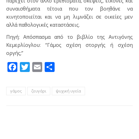
παρέχει στον άλλο ερεθίσματα, σκέψεις, εικόνες και
συναισθήματα τέτοια που τον βοηθάνε να
κινητοποιείται και να μη λιμνάζει σε οικείες μεν
αλλά παθολογικές καταστάσεις.
Πηγή: Απόσπασμα από το βιβλίο της Αντιγόνης
Κεμερλίογλου: “Γάμος σχέση στοργής ή σχέση
οργής;”
Facebook
Twitter
Email
Μοιραστείτε
γάμος
ζευγάρι
ψυχική υγεία