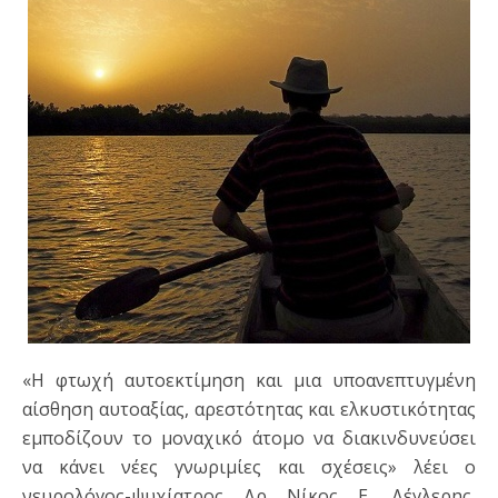
«Η φτωχή αυτοεκτίμηση και μια υποανεπτυγμένη
αίσθηση αυτοαξίας, αρεστότητας και ελκυστικότητας
εμποδίζουν το μοναχικό άτομο να διακινδυνεύσει
να κάνει νέες γνωριμίες και σχέσεις» λέει ο
νευρολόγος-ψυχίατρος Δρ Νίκος Ε. Δέγλερης,