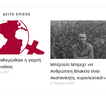
ΔΕΊΤΕ ΕΠΊΣΗΣ
αθιερώθηκε η γιορτή
Μπέρτολτ Μπρεχτ «Η
υναίκας
Ανθρώπινη Βλακεία είναι
ου 2017
Ακατανίκητη, κυριολεκτικά!»
21 Μαρτίου 2024