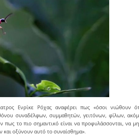
ίατρος Ενρίκε Ρόχας αναφέρει πως «όσοι νιώθουν ότ
θόνου συναδέλφων, συμμαθητών, γειτόνων, φίλων, ακό
υν πως το πιο σημαντικό είναι να προφυλάσσονται, να μ
ν και οξύνουν αυτό το συναίσθημα».