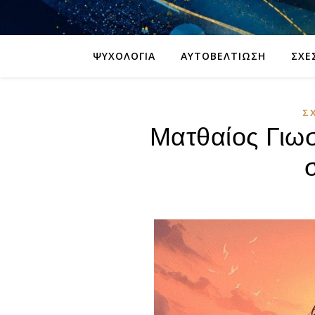
ΨΥΧΟΛΟΓΊΑ
ΑΥΤΟΒΕΛΤΊΩΣΗ
ΣΧΈ
Σ
Ματθαίος Γιω