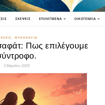
ΣΕΙΣ
ΣΚΈΨΕΙΣ
ΕΠΙΛΕΓΜΈΝΑ
ΟΙΚΟΓΈΝΕΙΑ
,
ΧΈΣΕΙΣ
ΨΥΧΟΛΟΓΊΑ
σαφάτ: Πως επιλέγουμε
σύντροφο.
3 Μαρτίου 2025