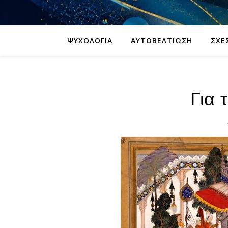
ΨΥΧΟΛΟΓΊΑ
ΑΥΤΟΒΕΛΤΊΩΣΗ
ΣΧΈ
Για 