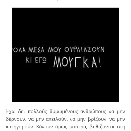
Έχω δει πολλούς θυμωμένους ανθρώπους να μην
δέρνουν, να μην απειλούν, να μην βρίζουν, να μην
κατηγορούν. Κάνουν όμως μούτρα, βυθίζονται στη