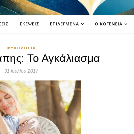
ΣΕΙΣ
ΣΚΈΨΕΙΣ
ΕΠΙΛΕΓΜΈΝΑ
ΟΙΚΟΓΈΝΕΙΑ
ΨΥΧΟΛΟΓΊΑ
άπης: Το Αγκάλιασμα
31 Ιουλίου 2017