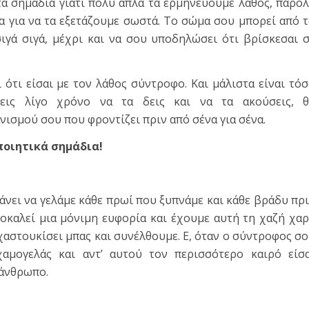
τα σημάδια γιατί πολύ απλά τα ερμηνεύουμε λάθος, παρό
α για να τα εξετάζουμε σωστά. Το σώμα σου μπορεί από 
σιγά σιγά, μέχρι και να σου υποδηλώσει ότι βρίσκεσαι 
ότι είσαι με τον λάθος σύντροφο. Και μάλιστα είναι τό
ις λίγο χρόνο να τα δεις και να τα ακούσεις, θ
νισμού σου που φροντίζει πριν από σένα για σένα.
ποιητικά σημάδια!
άνει να γελάμε κάθε πρωί που ξυπνάμε και κάθε βράδυ πρ
οκαλεί μια μόνιμη ευφορία και έχουμε αυτή τη χαζή χα
 χαστουκίσει μπας και συνέλθουμε. Ε, όταν ο σύντροφος σ
αμογελάς και αντ’ αυτού τον περισσότερο καιρό είσ
 άνθρωπο.