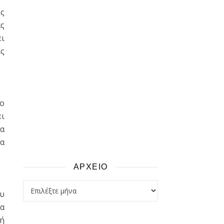
ίς
ας
ει
ις
ρο
ει
τα
θα
ΑΡΧΕΙΟ
αρχειο
ου
τα
λή