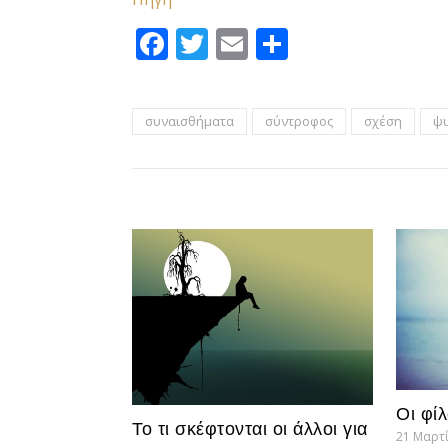
Facebook
Twitter
Email
Μοιραστεί
συναισθήματα
σύντροφος
σχέση
ψυ
Οι φίλ
Το τι σκέφτονται οι άλλοι για
21 Μαρτ