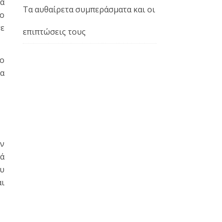
λα
Τα αυθαίρετα συμπεράσματα και οι
το
σε
επιπτώσεις τους
σο
α
ιν
ρά
ου
αι